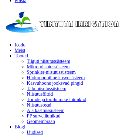
Polski
Kodu
Meist
Tooted
Tilguti niisutussüsteem
Mikro niisutussüsteem
Sprinkler-niisutussüsteem
Hüdropooniline kasvusüsteem
Kasvuhoone jooksvad pingid
Talu niisutussüsteem
Niisutusfiltrid
Torude ja toruliitmike liitmikud
Niisutusosad
Aia kastmissüsteem
PP surveliitmikud
Geomembraan
Blogi
Uudised