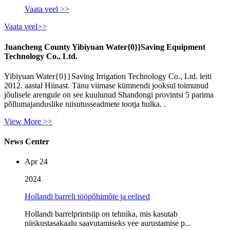
Vaata veel >>
Vaata veel>>
Juancheng County Yibiyuan Water{0}}Saving Equipment
Technology Co., Ltd.
Yibiyuan Water{0}}Saving Irrigation Technology Co., Ltd. leiti
2012. aastal Hiinast. Tänu viimase kümnendi jooksul toimunud
jõulisele arengule on see kuulunud Shandongi provintsi 5 parima
põllumajanduslike niisutusseadmete tootja hulka. .
View More >>
News Center
Apr 24
2024
Hollandi barreli tööpõhimõte ja eelised
Hollandi barrelprintsiip on tehnika, mis kasutab
niiskustasakaalu saavutamiseks vee aurustamise p...