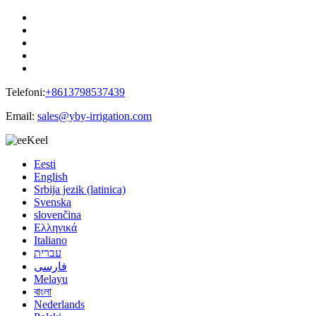
Telefoni:
+8613798537439
Email:
sales@yby-irrigation.com
Keel
Eesti
English
Srbija jezik (latinica)
Svenska
slovenčina
Ελληνικά
Italiano
עברית
فارسی
Melayu
বাংলা
Nederlands