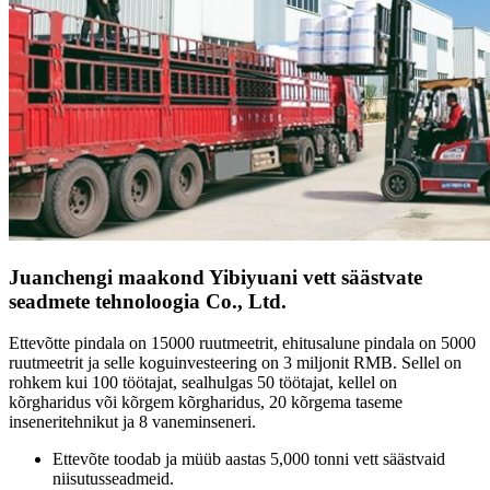
Juanchengi maakond Yibiyuani vett säästvate
seadmete tehnoloogia Co., Ltd.
Ettevõtte pindala on 15000 ruutmeetrit, ehitusalune pindala on 5000
ruutmeetrit ja selle koguinvesteering on 3 miljonit RMB. Sellel on
rohkem kui 100 töötajat, sealhulgas 50 töötajat, kellel on
kõrgharidus või kõrgem kõrgharidus, 20 kõrgema taseme
inseneritehnikut ja 8 vaneminseneri.
Ettevõte toodab ja müüb aastas 5,000 tonni vett säästvaid
niisutusseadmeid.