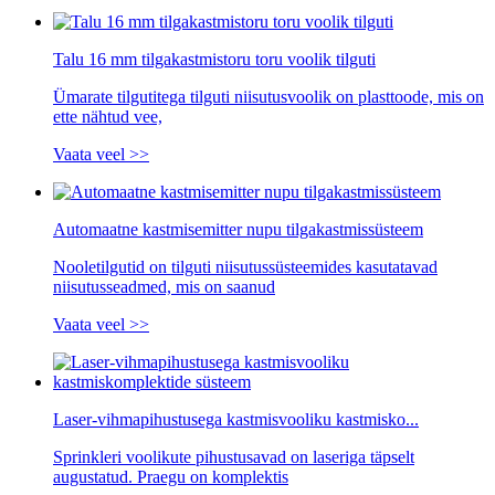
Talu 16 mm tilgakastmistoru toru voolik tilguti
Ümarate tilgutitega tilguti niisutusvoolik on plasttoode, mis on
ette nähtud vee,
Vaata veel >>
Automaatne kastmisemitter nupu tilgakastmissüsteem
Nooletilgutid on tilguti niisutussüsteemides kasutatavad
niisutusseadmed, mis on saanud
Vaata veel >>
Laser-vihmapihustusega kastmisvooliku kastmisko...
Sprinkleri voolikute pihustusavad on laseriga täpselt
augustatud. Praegu on komplektis