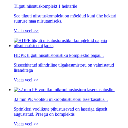
Tilguti niisutuskomplekt 1 hektarile
See tilguti niisutuskomplekt on mõeldud kuni ühe hektari
suuruse maa niisutamiseks.
Vaata veel >>
HDPE tilguti niisutustorustiku komplektid papai...
Sisseehitatud silindriline tilgakastmistoru on valmistatud
lisanditega
Vaata veel >>
32 mm PE vooliku mikropihustustoru laserkasutus...
Sprinkleri voolikute pihustusavad on laseriga täpselt
augustatud. Praegu on komplektis
Vaata veel >>