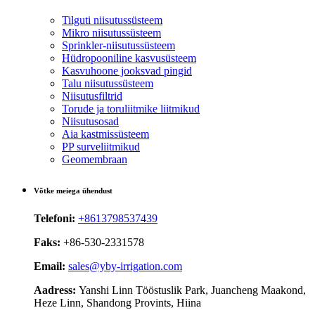
Tilguti niisutussüsteem
Mikro niisutussüsteem
Sprinkler-niisutussüsteem
Hüdropooniline kasvusüsteem
Kasvuhoone jooksvad pingid
Talu niisutussüsteem
Niisutusfiltrid
Torude ja toruliitmike liitmikud
Niisutusosad
Aia kastmissüsteem
PP surveliitmikud
Geomembraan
Võtke meiega ühendust
Telefoni:
+8613798537439
Faks:
+86-530-2331578
Email:
sales@yby-irrigation.com
Aadress:
Yanshi Linn Tööstuslik Park, Juancheng Maakond,
Heze Linn, Shandong Provints, Hiina