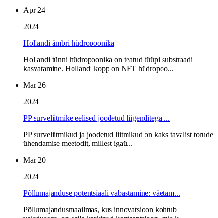
Apr 24
2024
Hollandi ämbri hüdropoonika
Hollandi tünni hüdropoonika on teatud tüüpi substraadi
kasvatamine. Hollandi kopp on NFT hüdropoo...
Mar 26
2024
PP surveliitmike eelised joodetud liigenditega ...
PP surveliitmikud ja joodetud liitmikud on kaks tavalist torude
ühendamise meetodit, millest igaü...
Mar 20
2024
Põllumajanduse potentsiaali vabastamine: väetam...
Põllumajandusmaailmas, kus innovatsioon kohtub