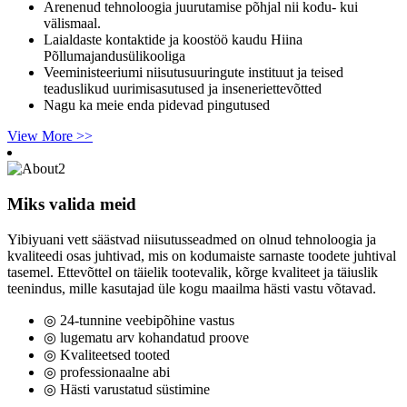
Arenenud tehnoloogia juurutamise põhjal nii kodu- kui
välismaal.
Laialdaste kontaktide ja koostöö kaudu Hiina
Põllumajandusülikooliga
Veeministeeriumi niisutusuuringute instituut ja teised
teaduslikud uurimisasutused ja inseneriettevõtted
Nagu ka meie enda pidevad pingutused
View More >>
Miks valida meid
Yibiyuani vett säästvad niisutusseadmed on olnud tehnoloogia ja
kvaliteedi osas juhtivad, mis on kodumaiste sarnaste toodete juhtival
tasemel. Ettevõttel on täielik tootevalik, kõrge kvaliteet ja täiuslik
teenindus, mille kasutajad üle kogu maailma hästi vastu võtavad.
◎ 24-tunnine veebipõhine vastus
◎ lugematu arv kohandatud proove
◎ Kvaliteetsed tooted
◎ professionaalne abi
◎ Hästi varustatud süstimine