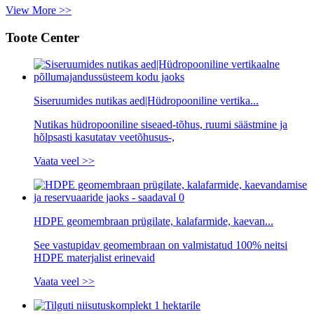
View More >>
Toote Center
Siseruumides nutikas aed|Hüdropooniline vertika...
Nutikas hüdropooniline siseaed-tõhus, ruumi säästmine ja
hõlpsasti kasutatav veetõhusus-,
Vaata veel >>
HDPE geomembraan prügilate, kalafarmide, kaevan...
See vastupidav geomembraan on valmistatud 100% neitsi
HDPE materjalist erinevaid
Vaata veel >>