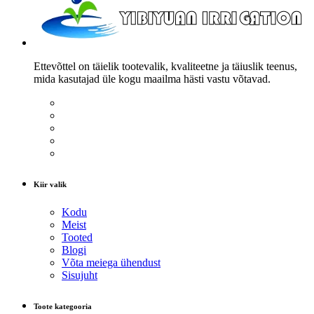
Ettevõttel on täielik tootevalik, kvaliteetne ja täiuslik teenus,
mida kasutajad üle kogu maailma hästi vastu võtavad.
Kiir valik
Kodu
Meist
Tooted
Blogi
Võta meiega ühendust
Sisujuht
Toote kategooria