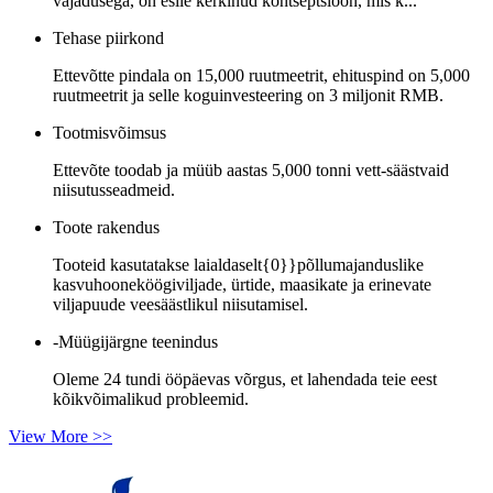
vajadusega, on esile kerkinud kontseptsioon, mis k...
Tehase piirkond
Ettevõtte pindala on 15,000 ruutmeetrit, ehituspind on 5,000
ruutmeetrit ja selle koguinvesteering on 3 miljonit RMB.
Tootmisvõimsus
Ettevõte toodab ja müüb aastas 5,000 tonni vett-säästvaid
niisutusseadmeid.
Toote rakendus
Tooteid kasutatakse laialdaselt{0}}põllumajanduslike
kasvuhooneköögiviljade, ürtide, maasikate ja erinevate
viljapuude veesäästlikul niisutamisel.
-Müügijärgne teenindus
Oleme 24 tundi ööpäevas võrgus, et lahendada teie eest
kõikvõimalikud probleemid.
View More >>